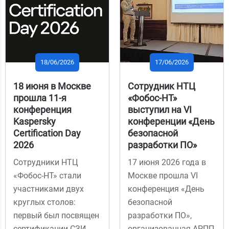
18/06/2026
17/06/2026
18 июня в Москве
Сотрудник НТЦ
прошла 11-я
«Фобос-НТ»
конференция
выступил на VI
Kaspersky
конференции «День
Certification Day
безопасной
2026
разработки ПО»
Сотрудники НТЦ
17 июня 2026 года в
«Фобос-НТ» стали
Москве прошла VI
участниками двух
конференция «День
круглых столов:
безопасной
первый был посвящен
разработки ПО»,
сертификации СЗИ,
организованная АРПП